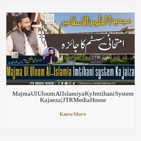
Majma Ul Uloom Al Islamiya Ky Imtihani System
Ka jaeza | JTR Media House
Know More