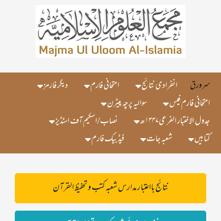
سرورق
انفرادی نتائج
امتحانی فارم
دیگر فارمز
امتحانی فارم فیس
سوالیہ پرچہ پیٹرن
جدول الاختبار الفرعی۱۴۴۷ھ
نصاب/اسکیم آف اسٹڈیز
کتابیں
شعبہ جات
فیڈ بیک فارم
نتائج بااعتبار مدارس شعبہ کتب و تحفیظ القرآن