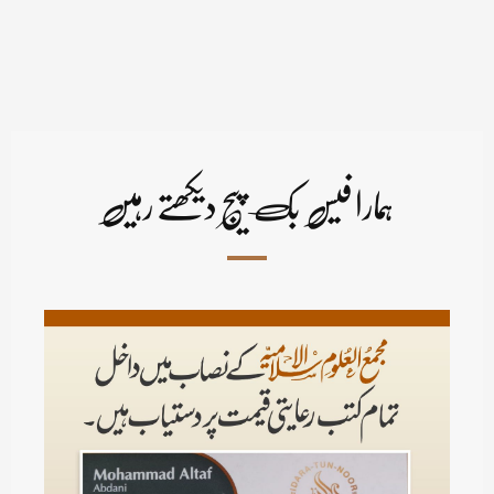
ہمارا فیس بک پیج دیکھتے رہیں