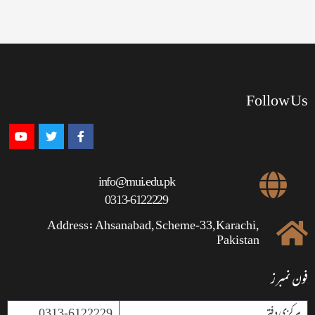
Follow Us
info@mui.edu.pk
0313-6122229
Address: Ahsanabad, Scheme-33,Karachi,
Pakistan
فون نمبرز
مرکزی دفتر
0313-6122229