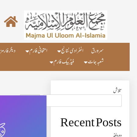
سرورق
انفرادی نتائج
امتحانی فارم
دیگر فارمز
شعبہ جات
فیڈ بیک فارم
تلاش
تلاش
Recent Posts
دورہ فقہ