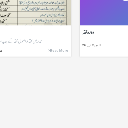
دورہ فقہ
تدریس فقہ و اصول فقہ کے جدید من
3
جولائی, 26
Read More
14