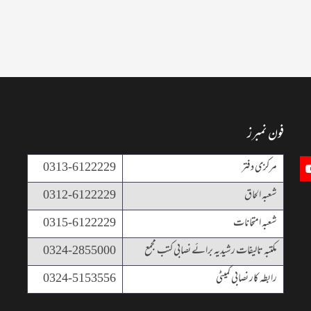
فون نمبرز
مرکزی دفتر
0313-6122229
شعبہ الحاق
0312-6122229
شعبہ امتحانات
0315-6122229
مکتبہ تالیفات رشیدیہ برائے نصابی کتب مجمع
0324-2855000
رابطہ کار نصابی کمیٹی
0324-5153556