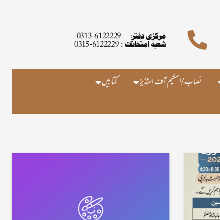
مرکزی دفتر: 6122229-0313
شعبہ امتحانات : 6122229-0315
نصاب/اسکیم آف اسٹڈیز
کتابیں