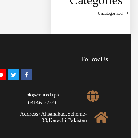
Categories
Uncategorized
Follow Us
info@mui.edu.pk
0313-6122229
Address: Ahsanabad, Scheme-
33,Karachi, Pakistan