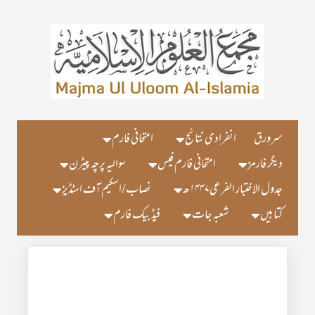
سرورق
انفرادی نتائج
امتحانی فارم
دیگر فارمز
امتحانی فارم فیس
سوالیہ پرچہ پیٹرن
جدول الاختبار الفرعی۱۴۴۷ھ
نصاب/اسکیم آف اسٹڈیز
کتابیں
شعبہ جات
فیڈ بیک فارم